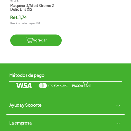
XTREME
Maquina D/afeit Xtreme 2
Delic Blis X12
Ref.
1,74
Precios no incluyen IVA.
Agregar
Métodos de pago
Ayuda y Soporte
+
La empresa
Contacto vía WhatsApp
+
Términos y condiciones
Políticas de Privacidad