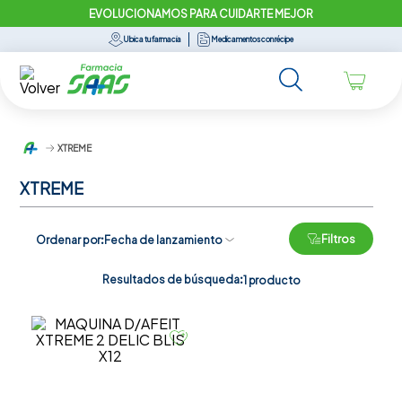
EVOLUCIONAMOS PARA CUIDARTE MEJOR
Ubica tu farmacia
Medicamentos con récipe
XTREME
XTREME
Filtros
Ordenar por
Fecha de lanzamiento
Resultados de búsqueda:
1
producto