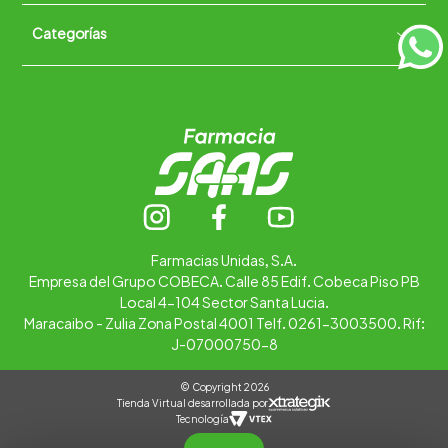
Políticas de Devoluciones
Categorías
Quiénes somos
+
Trabaja con nosotros
Ubica tu farmacia
Contáctanos
Alimentos
Cuidado personal
Hogar
Infantil
Medicamentos
Salud
Farmacias Unidas, S.A.
Empresa del Grupo COBECA. Calle 85 Edif. Cobeca Piso PB
Local 4-104 Sector Santa Lucia.
Maracaibo - Zulia Zona Postal 4001 Telf. 0261-3003500. Rif:
J-07000750-8
© Copyright 2026
Tienda Virtual desarrollada por
Tecnología