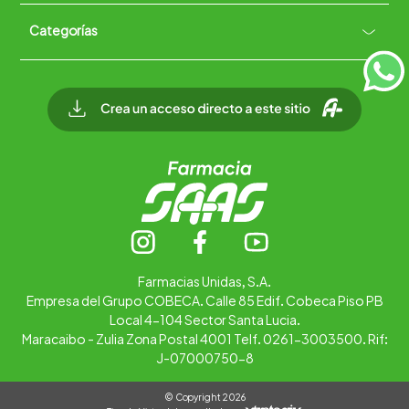
Políticas de Devoluciones
Categorías
Quiénes somos
+
Trabaja con nosotros
Ubica tu farmacia
Contáctanos
Alimentos
Cuidado personal
Hogar
Infantil
Medicamentos
Salud
Farmacias Unidas, S.A.
Empresa del Grupo COBECA. Calle 85 Edif. Cobeca Piso PB
Local 4-104 Sector Santa Lucia.
Maracaibo - Zulia Zona Postal 4001 Telf. 0261-3003500. Rif:
J-07000750-8
© Copyright 2026