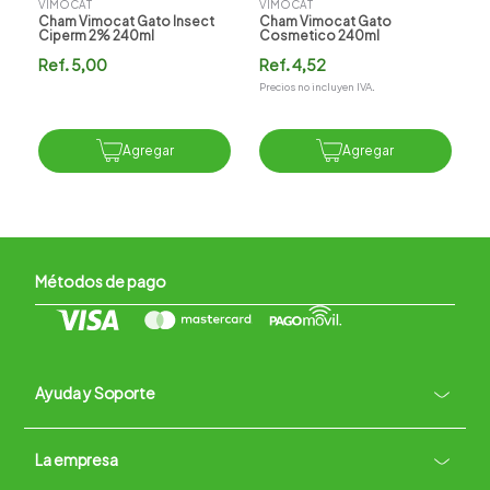
VIMOCAT
VIMOCAT
Cham Vimocat Gato Insect
Cham Vimocat Gato
Ciperm 2% 240ml
Cosmetico 240ml
Ref.
5,00
Ref.
4,52
Precios no incluyen IVA.
Agregar
Agregar
Métodos de pago
Ayuda y Soporte
+
La empresa
Contacto vía WhatsApp
+
Términos y condiciones
Políticas de Privacidad