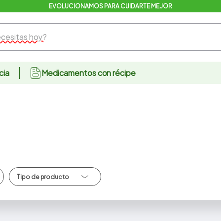
EVOLUCIONAMOS PARA CUIDARTE MEJOR
sitas hoy?
cia
Medicamentos con récipe
Canulas/Cateter/So
ndas/Obturadores