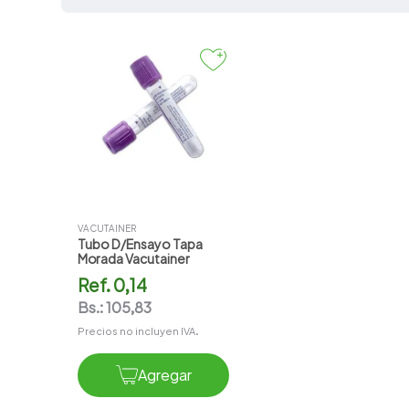
7
.
pharmacorp
8
.
amoxicilina
9
.
slinda
10
.
atorvastatina
VACUTAINER
Tubo D/ensayo Tapa
Morada Vacutainer
Ref.
0,14
Bs.:
105,83
Precios no incluyen IVA.
Agregar