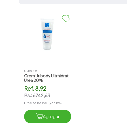
7
.
pharmacorp
8
.
amoxicilina
9
.
slinda
10
.
atorvastatina
URIBODY
Crem Uribody Ultrhidrat
Urea 20%
Ref.
8,92
Bs.:
6742,63
Precios no incluyen IVA.
Agregar