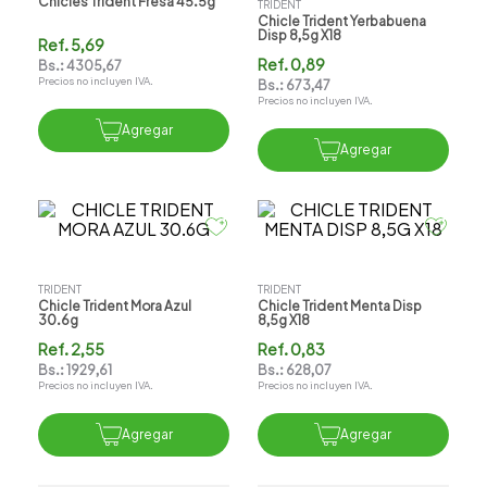
Chicles Trident Fresa 45.5g
TRIDENT
Chicle Trident Yerbabuena
Disp 8,5g X18
Ref.
5,69
Ref.
0,89
Bs.:
4305,67
Precios no incluyen IVA.
Bs.:
673,47
Precios no incluyen IVA.
Agregar
Agregar
TRIDENT
TRIDENT
Chicle Trident Mora Azul
Chicle Trident Menta Disp
30.6g
8,5g X18
Ref.
2,55
Ref.
0,83
Bs.:
1929,61
Bs.:
628,07
Precios no incluyen IVA.
Precios no incluyen IVA.
Agregar
Agregar