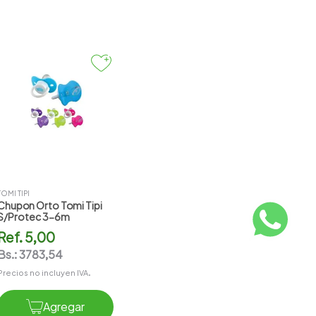
TOMI TIPI
Chupon Orto Tomi Tipi
S/protec 3-6m
Ref.
5,00
Bs.:
3783,54
Precios no incluyen IVA.
Agregar