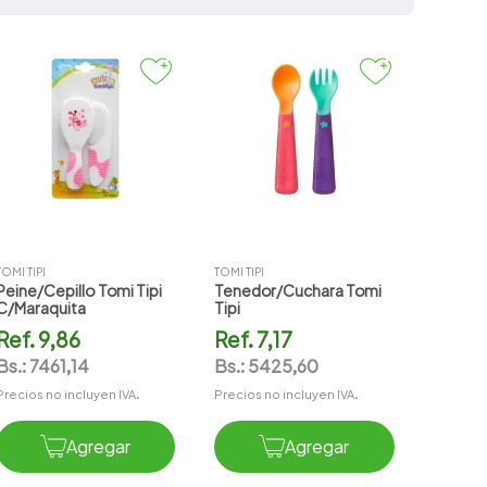
TOMI TIPI
TOMI TIPI
Peine/cepillo Tomi Tipi
Tenedor/cuchara Tomi
C/maraquita
Tipi
Ref.
9,86
Ref.
7,17
Bs.:
7461,14
Bs.:
5425,60
Precios no incluyen IVA.
Precios no incluyen IVA.
Agregar
Agregar