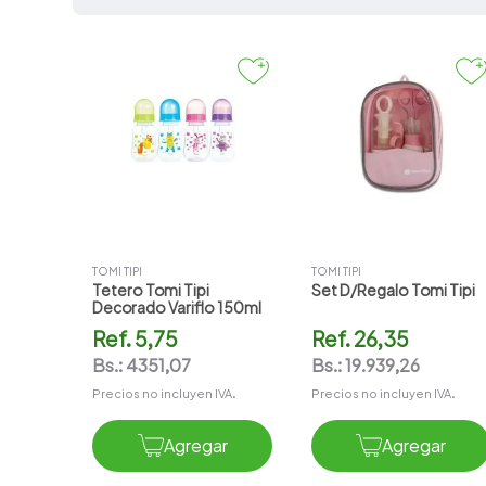
Lactancia/Maternida
7
.
vitamina c
d
8
.
amoxicilina
9
.
slinda
10
.
vitamina
TOMI TIPI
TOMI TIPI
Tetero Tomi Tipi
Set D/regalo Tomi Tipi
Decorado Variflo 150ml
Ref.
5,75
Ref.
26,35
Bs.:
4351,07
Bs.:
19.939,26
Precios no incluyen IVA.
Precios no incluyen IVA.
Agregar
Agregar