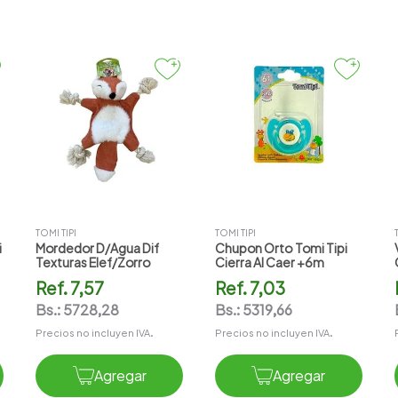
TOMI TIPI
TOMI TIPI
i
Mordedor D/agua Dif
Chupon Orto Tomi Tipi
Texturas Elef/zorro
Cierra Al Caer +6m
Ref.
7,57
Ref.
7,03
Bs.:
5728,28
Bs.:
5319,66
Precios no incluyen IVA.
Precios no incluyen IVA.
Agregar
Agregar