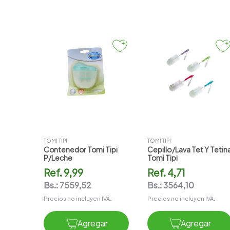
TOMI TIPI
TOMI TIPI
Contenedor Tomi Tipi
Cepillo/lava Tet Y Tetin
P/leche
Tomi Tipi
Ref.
9,99
Ref.
4,71
Bs.:
7559,52
Bs.:
3564,10
Precios no incluyen IVA.
Precios no incluyen IVA.
Agregar
Agregar