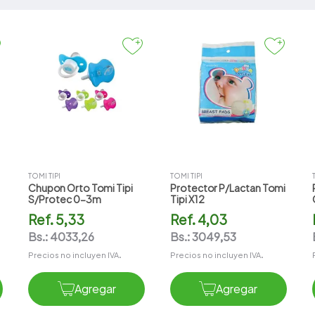
Chupon/Tetina/Mami
la
Kit/Accesorios
Teteros/Biberon/Vas
os
TOMI TIPI
TOMI TIPI
Chupon Orto Tomi Tipi
Protector P/lactan Tomi
S/protec 0-3m
Tipi X12
Ref.
5,33
Ref.
4,03
Bs.:
4033,26
Bs.:
3049,53
Precios no incluyen IVA.
Precios no incluyen IVA.
Agregar
Agregar