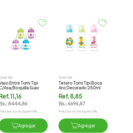
TOMI TIPI
TOMI TIPI
Vaso Entre Tomi Tipi
Tetero Tomi Tipi Boca
C/asa/boquilla Suav
Anc Decorado 250ml
Ref.
11,16
Ref.
8,85
Bs.:
8444,86
Bs.:
6696,87
Precios no incluyen IVA.
Precios no incluyen IVA.
Agregar
Agregar