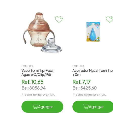
TOMI TIPI
TOMI TIPI
Vaso Tomi Tipi Facil
Aspirador Nasal Tomi Tip
Agarre C/clip/piti
+0m
Ref.
10,65
Ref.
7,17
Bs.:
8058,94
Bs.:
5425,60
Precios no incluyen IVA.
Precios no incluyen IVA.
Agregar
Agregar