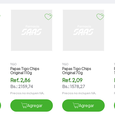
Compotas/Colados
Enlatados
Galletas
Snacks
TIGO
TIGO
Papas Tigo Chips
Papas Tigo Chips
Original 110g
Original 70g
Ref.
2,86
Ref.
2,09
Bs.:
2159,74
Bs.:
1578,27
Precios no incluyen IVA.
Precios no incluyen IVA.
Agregar
Agregar