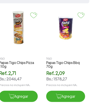
TIGO
TIGO
Papas Tigo Chips Pizza
Papas Tigo Chips Bbq
110g
70g
Ref.
2,71
Ref.
2,09
Bs.:
2046,47
Bs.:
1578,27
Precios no incluyen IVA.
Precios no incluyen IVA.
Agregar
Agregar