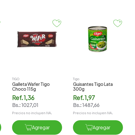
TIGO
Tigo
Galleta Wafer Tigo
Guisantes Tigo Lata
Choco 115g
300g
Ref.
1,36
Ref.
1,97
Bs.:
1027,01
Bs.:
1487,66
Precios no incluyen IVA.
Precios no incluyen IVA.
Agregar
Agregar