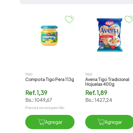
Cuidado Infantil
Nutricion Infantil
7
.
amoxicilina
8
.
atorvastatina
9
.
slinda
10
.
pharmacorp
TIGO
TIGO
Compota Tigo Pera 113g
Avena Tigo Tradicional
Hojuelas 400g
Ref.
1,39
Ref.
1,89
Bs.:
1049,67
Bs.:
1427,24
Precios no incluyen IVA.
Agregar
Agregar