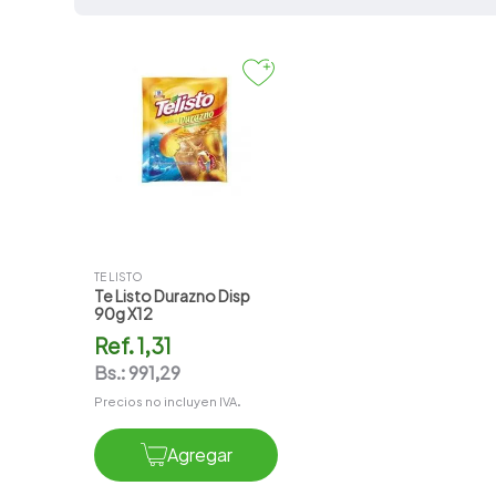
7
.
vitamina c
8
.
amoxicilina
9
.
slinda
10
.
magnesio
TE LISTO
Te Listo Durazno Disp
90g X12
Ref.
1,31
Bs.:
991,29
Precios no incluyen IVA.
Agregar