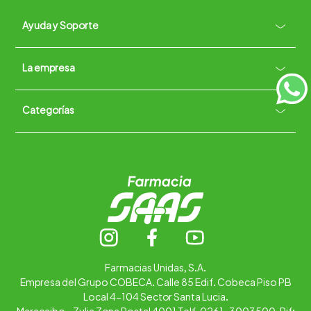
Ayuda y Soporte
+
La empresa
Contacto vía WhatsApp
+
Términos y condiciones
Políticas de Privacidad
Políticas de Devoluciones
Categorías
Quiénes somos
+
Trabaja con nosotros
Ubica tu farmacia
Contáctanos
Alimentos
Cuidado personal
Hogar
Infantil
Medicamentos
Salud
Farmacias Unidas, S.A.
Empresa del Grupo COBECA. Calle 85 Edif. Cobeca Piso PB
Local 4-104 Sector Santa Lucia.