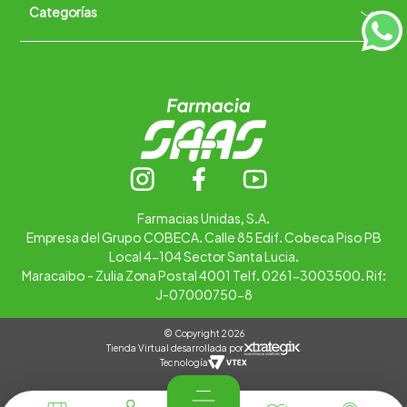
Categorías
Quiénes somos
+
Trabaja con nosotros
Ubica tu farmacia
Contáctanos
Alimentos
Cuidado personal
Hogar
Infantil
Medicamentos
Salud
Farmacias Unidas, S.A.
Empresa del Grupo COBECA. Calle 85 Edif. Cobeca Piso PB
Local 4-104 Sector Santa Lucia.
Maracaibo - Zulia Zona Postal 4001 Telf. 0261-3003500. Rif:
J-07000750-8
© Copyright 2026
Tienda Virtual desarrollada por
Tecnología