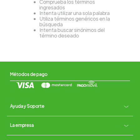
Comprueba los términos
ingresados
Intenta utilizar una sola palabra
Utiliza términos genéricos en la
búsqueda
Intenta buscar sinónimos del
término deseado
Métodos de pago
Ayuda y Soporte
+
La empresa
Contacto vía WhatsApp
+
Términos y condiciones
Políticas de Privacidad
Políticas de Devoluciones