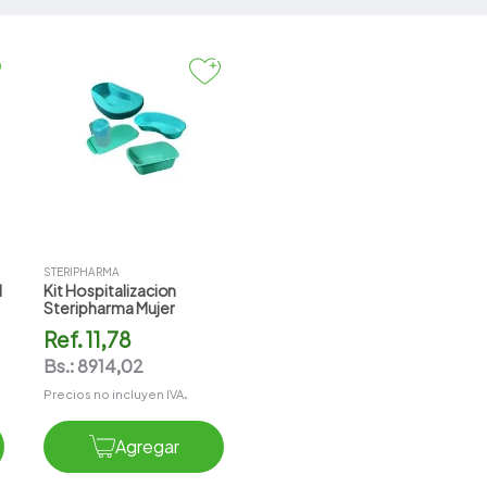
Kit
Quirurgicos/Hospita
larios
Recolectores de
Orina/Heces
STERIPHARMA
l
Kit Hospitalizacion
Steripharma Mujer
Ref.
11,78
Bs.:
8914,02
Precios no incluyen IVA.
Agregar