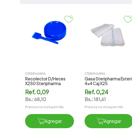
7
.
vitamina c
Prevencion y
Monitoreo
8
.
amoxicilina
9
.
slinda
10
.
atorvastatina
STERIPHARMA
STERIPHARMA
Recolector D/heces
Gasa Steripharma Esteri
X250 Steripharma
4x4 Caj X25
Ref.
0,09
Ref.
0,24
Bs.:
68,10
Bs.:
181,61
Precios no incluyen IVA.
Precios no incluyen IVA.
Agregar
Agregar