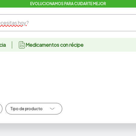
EVOLUCIONAMOS PARA CUIDARTE MEJOR
sitas hoy?
cia
Medicamentos con récipe
Apositos/Gasas/His
opos/Baja Lenguas