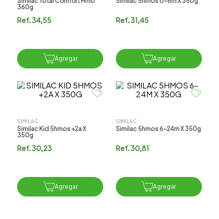
Similac Total Comfort Hmo
Similac 5hmos 0-6m X 350g
360g
Ref.
34,55
Ref.
31,45
Agregar
Agregar
SIMILAC
SIMILAC
Similac Kid 5hmos +2a X
Similac 5hmos 6-24m X 350g
350g
Ref.
30,23
Ref.
30,81
Agregar
Agregar