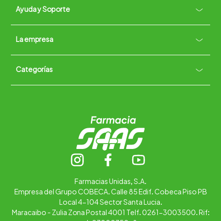
Ayuda y Soporte
+
La empresa
Contacto vía WhatsApp
+
Términos y condiciones
Políticas de Privacidad
Políticas de Devoluciones
Categorías
Quiénes somos
+
Trabaja con nosotros
Ubica tu farmacia
Contáctanos
Alimentos
Cuidado personal
Hogar
Infantil
Medicamentos
Salud
Farmacias Unidas, S.A.
Empresa del Grupo COBECA. Calle 85 Edif. Cobeca Piso PB
Local 4-104 Sector Santa Lucia.
Maracaibo - Zulia Zona Postal 4001 Telf. 0261-3003500. Rif: