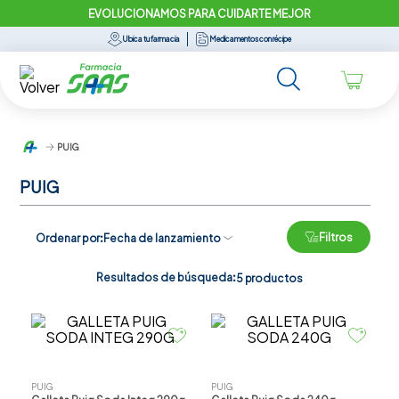
EVOLUCIONAMOS PARA CUIDARTE MEJOR
Ubica tu farmacia
Medicamentos con récipe
PUIG
PUIG
Filtros
Ordenar por
Fecha de lanzamiento
Resultados de búsqueda:
5
productos
PUIG
PUIG