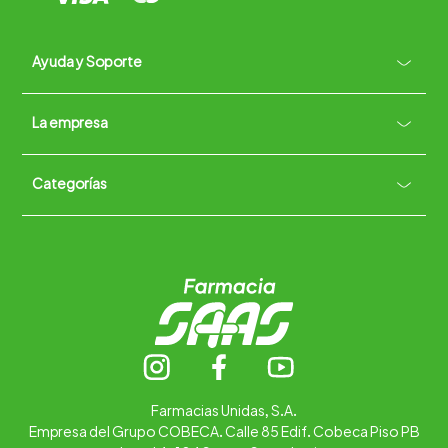
Ayuda y Soporte
+
La empresa
Contacto vía WhatsApp
+
Términos y condiciones
Políticas de Privacidad
Políticas de Devoluciones
Categorías
Quiénes somos
+
Trabaja con nosotros
Ubica tu farmacia
Contáctanos
Alimentos
Cuidado personal
Hogar
Infantil
Medicamentos
Salud
Farmacias Unidas, S.A.
Empresa del Grupo COBECA. Calle 85 Edif. Cobeca Piso PB