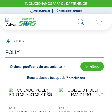
EVOLUCIONAMOS PARA CUIDARTE MEJOR
Ubica tu farmacia
Medicamentos con récipe
POLLY
POLLY
Filtros
Ordenar por
Fecha de lanzamiento
Resultados de búsqueda:
7
productos
POLLY
POLLY