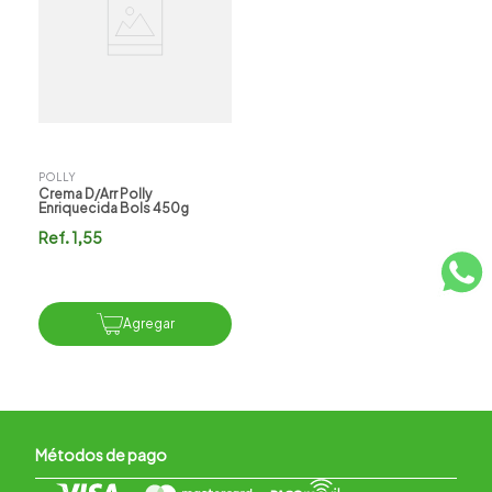
POLLY
Crema D/arr Polly
Enriquecida Bols 450g
Ref.
1,55
Agregar
Métodos de pago