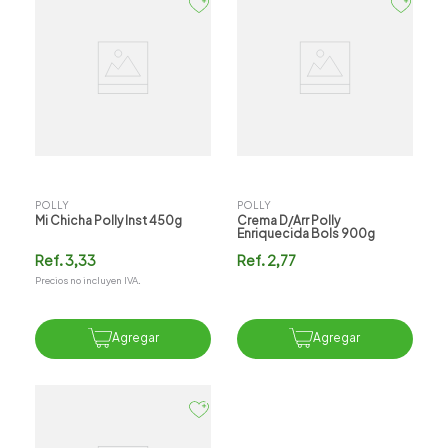
POLLY
POLLY
Mi Chicha Polly Inst 450g
Crema D/arr Polly
Enriquecida Bols 900g
Ref.
3,33
Ref.
2,77
Precios no incluyen IVA.
Agregar
Agregar