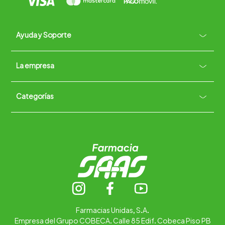
Ayuda y Soporte
+
La empresa
Contacto vía WhatsApp
+
Términos y condiciones
Políticas de Privacidad
Políticas de Devoluciones
Categorías
Quiénes somos
+
Trabaja con nosotros
Ubica tu farmacia
Contáctanos
Alimentos
Cuidado personal
Hogar
Infantil
Medicamentos
Salud
Farmacias Unidas, S.A.
Empresa del Grupo COBECA. Calle 85 Edif. Cobeca Piso PB