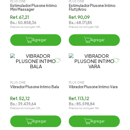
PLUS ONE
PLUS ONE
Estimulador Plusone Intimo
Estimulador Plusone Intimo
Mini Massager
Flutt/arou
Ref.
67,21
Ref.
90,09
Bs.:
50.858,36
Bs.:
68.171,85
Precios no incluyen IVA.
Precios no incluyen IVA.
Agregar
Agregar
PLUS ONE
PLUS ONE
Vibrador Plusone Intimo Bala
Vibrador Plusone Intimo Vara
Ref.
52,12
Ref.
113,12
Bs.:
39.439,64
Bs.:
85.598,84
Precios no incluyen IVA.
Precios no incluyen IVA.
Agregar
Agregar