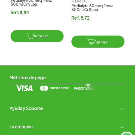
Pedialyte 60meq Manz
PEDIALYTE
500ml Cr Supp
Pedialyte 60meq Fresa
500ml Cr Supp
Ref.
8,84
Ref.
8,72
Agregar
Agregar
Métodos de pago
Ayuda y Soporte
+
La empresa
Contacto vía WhatsApp
+
Términos y condiciones
Políticas de Privacidad