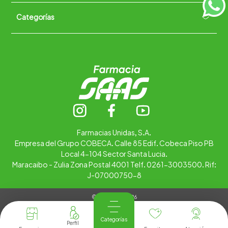
Políticas de Devoluciones
Categorías
Quiénes somos
+
Trabaja con nosotros
Ubica tu farmacia
Contáctanos
Alimentos
Cuidado personal
Hogar
Infantil
Medicamentos
Salud
Farmacias Unidas, S.A.
Empresa del Grupo COBECA. Calle 85 Edif. Cobeca Piso PB
Local 4-104 Sector Santa Lucia.
Maracaibo - Zulia Zona Postal 4001 Telf. 0261-3003500. Rif:
J-07000750-8
© Copyright 2026
Tienda Virtual desarrollada por
Tecnología
Categorías