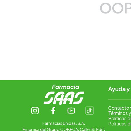
OOP
7
.
pharmacorp
8
.
amoxicilina
9
.
slinda
10
.
atorvastatina
Ayuda y
Contacto 
Términos y
Políticas 
Farmacias Unidas, S.A.
Políticas 
Empresa del Grupo COBECA. Calle 85 Edif.