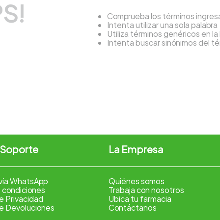
S!
Comprueba los términos ingre
Intenta utilizar una sola palabra
Utiliza términos genéricos en l
Intenta buscar sinónimos del 
 Soporte
La Empresa
vía WhatsApp
Quiénes somos
 condiciones
Trabaja con nosotros
de Privacidad
Ubica tu farmacia
de Devoluciones
Contáctanos