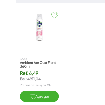
7
.
vitamina c
8
.
amoxicilina
9
.
slinda
10
.
magnesio
OUST
Ambient Aer Oust Floral
360ml
Ref.
6,49
Bs.:
4911,04
Precios no incluyen IVA.
Agregar