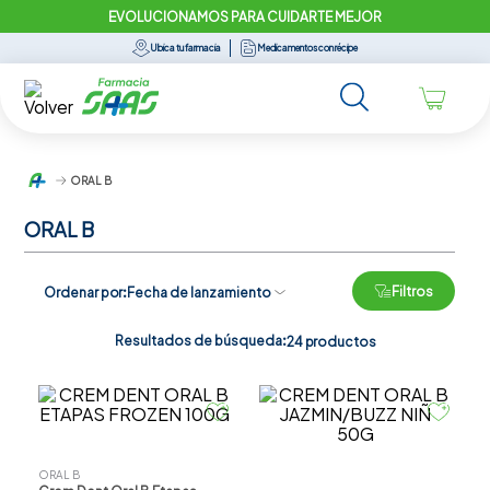
EVOLUCIONAMOS PARA CUIDARTE MEJOR
Ubica tu farmacia
Medicamentos con récipe
ORAL B
ORAL B
Filtros
Ordenar por
Fecha de lanzamiento
Resultados de búsqueda:
24
productos
ORAL B