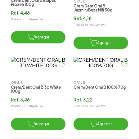
Crem Dent Oral B Etapas
ORAL B
Frozen 100g
Crem Dent Oral B
Jazmin/buzz Niñ 50g
Ref.
4,48
Ref.
4,18
Precios no incluyen IVA.
Precios no incluyen IVA.
Agregar
Agregar
ORAL B
ORAL B
Crem/dent Oral B 3d White
Crem/dent Oral B 100% 70g
100g
Ref.
3,46
Ref.
3,22
Precios no incluyen IVA.
Precios no incluyen IVA.
Agregar
Agregar