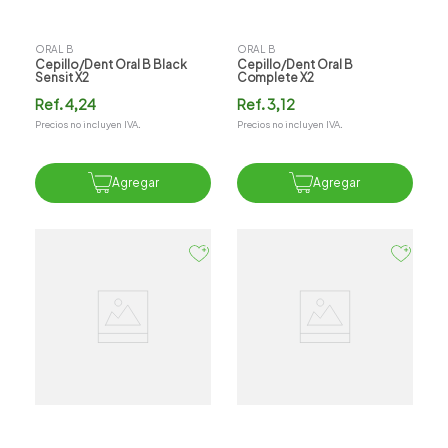
ORAL B
ORAL B
Cepillo/dent Oral B Black
Cepillo/dent Oral B
Sensit X2
Complete X2
Ref.
4,24
Ref.
3,12
Precios no incluyen IVA.
Precios no incluyen IVA.
Agregar
Agregar