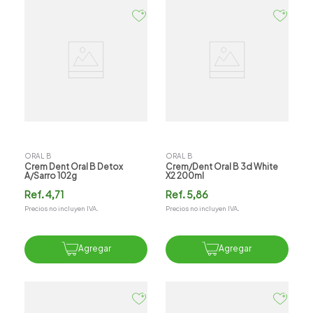
ORAL B
ORAL B
Crem Dent Oral B Detox
Crem/dent Oral B 3d White
A/sarro 102g
X2 200ml
Ref.
4,71
Ref.
5,86
Precios no incluyen IVA.
Precios no incluyen IVA.
Agregar
Agregar