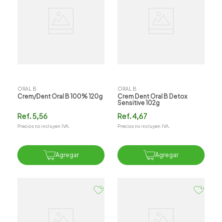
ORAL B
ORAL B
Crem/dent Oral B 100% 120g
Crem Dent Oral B Detox
Sensitive 102g
Ref.
5,56
Ref.
4,67
Precios no incluyen IVA.
Precios no incluyen IVA.
Agregar
Agregar