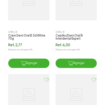
ORAL B
ORAL B
Crem Dent Oral B 3d White
Cepillo/dent Oral B
70g
Interdental Expert
Ref.
2,77
Ref.
6,30
Precios no incluyen IVA.
Precios no incluyen IVA.
Agregar
Agregar