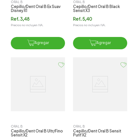
ORAL B
ORAL B
Cepillo/dent Oral B Ex Suav
Cepillo/dent Oral B Black
Disney X1
Sensit X3
Ref.
3,48
Ref.
5,40
Precios no incluyen IVA.
Precios no incluyen IVA.
Agregar
Agregar
ORAL B
ORAL B
Cepillo/dent Oral B Ultr/fino
Cepillo/dent Oral B Sensit
Sensit X2
Purif X2