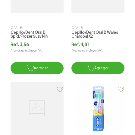
ORAL B
ORAL B
Cepillo/dent Oral B
Cepillo/dent Oral B Wales
Spid/frozer Suav Niñ
Charcoal X2
Ref.
3,56
Ref.
4,81
Precios no incluyen IVA.
Precios no incluyen IVA.
Agregar
Agregar