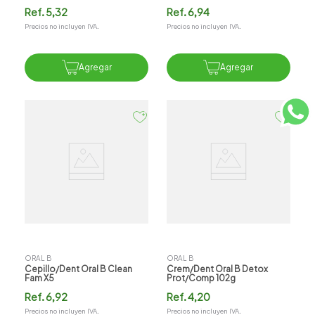
Ref.
5,32
Ref.
6,94
Precios no incluyen IVA.
Precios no incluyen IVA.
Agregar
Agregar
ORAL B
ORAL B
Cepillo/dent Oral B Clean
Crem/dent Oral B Detox
Fam X5
Prot/comp 102g
Ref.
6,92
Ref.
4,20
Precios no incluyen IVA.
Precios no incluyen IVA.