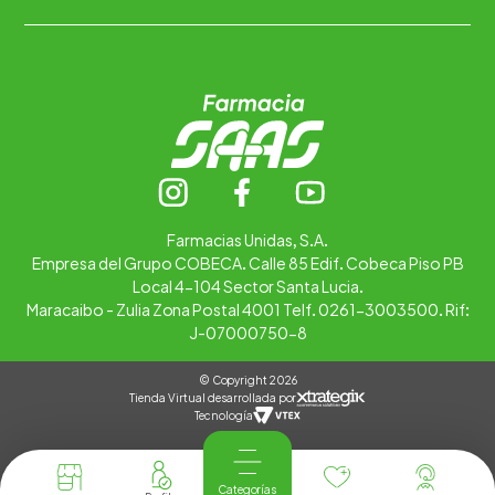
Trabaja con nosotros
Ubica tu farmacia
Contáctanos
Alimentos
Cuidado personal
Hogar
Infantil
Medicamentos
Salud
Farmacias Unidas, S.A.
Empresa del Grupo COBECA. Calle 85 Edif. Cobeca Piso PB
Local 4-104 Sector Santa Lucia.
Maracaibo - Zulia Zona Postal 4001 Telf. 0261-3003500. Rif:
J-07000750-8
© Copyright 2026
Tienda Virtual desarrollada por
Tecnología
Categorías