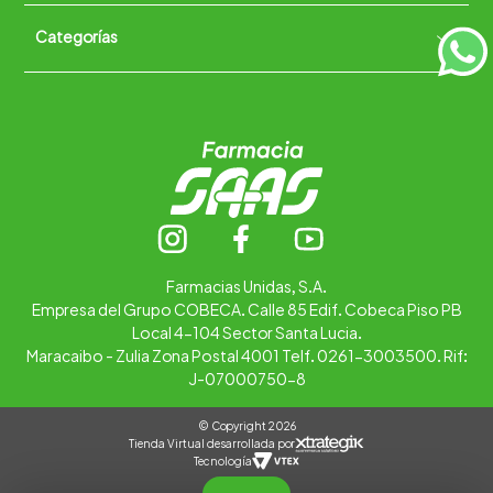
Políticas de Devoluciones
Categorías
Quiénes somos
+
Trabaja con nosotros
Ubica tu farmacia
Contáctanos
Alimentos
Cuidado personal
Hogar
Infantil
Medicamentos
Salud
Farmacias Unidas, S.A.
Empresa del Grupo COBECA. Calle 85 Edif. Cobeca Piso PB
Local 4-104 Sector Santa Lucia.
Maracaibo - Zulia Zona Postal 4001 Telf. 0261-3003500. Rif:
J-07000750-8
© Copyright 2026
Tienda Virtual desarrollada por
Tecnología