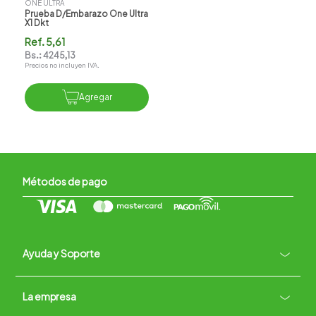
ONE ULTRA
Prueba D/embarazo One Ultra
X1 Dkt
Ref.
5,61
Bs.:
4245,13
Precios no incluyen IVA.
Agregar
Métodos de pago
Ayuda y Soporte
+
La empresa
Contacto vía WhatsApp
+
Términos y condiciones
Políticas de Privacidad