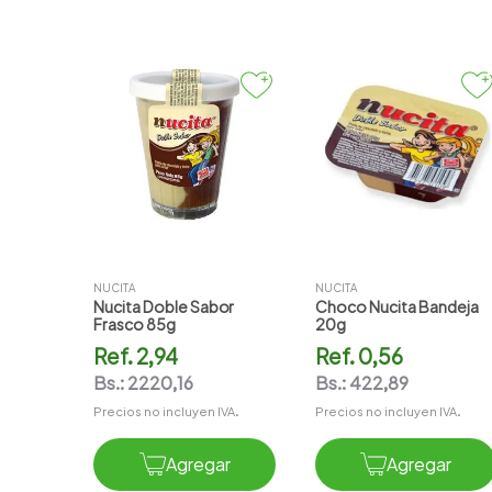
NUCITA
NUCITA
Nucita Doble Sabor
Choco Nucita Bandeja
Frasco 85g
20g
Ref.
2,94
Ref.
0,56
Bs.:
2220,16
Bs.:
422,89
Precios no incluyen IVA.
Precios no incluyen IVA.
Agregar
Agregar