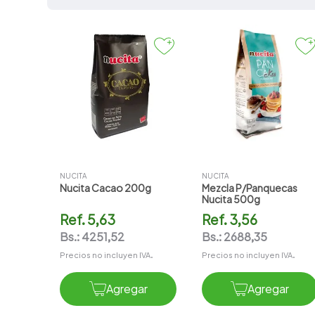
7
.
amoxicilina
8
.
atorvastatina
9
.
slinda
10
.
pharmacorp
NUCITA
NUCITA
Nucita Cacao 200g
Mezcla P/panquecas
Nucita 500g
Ref.
5,63
Ref.
3,56
Bs.:
4251,52
Bs.:
2688,35
Precios no incluyen IVA.
Precios no incluyen IVA.
Agregar
Agregar