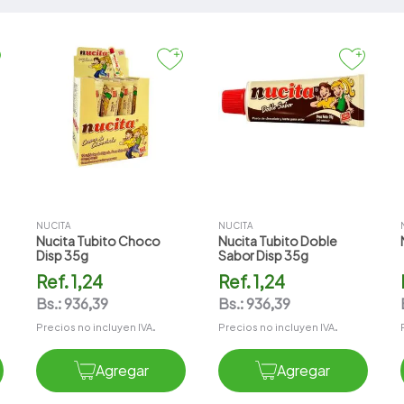
Impulso
Reposteria
NUCITA
NUCITA
Nucita Tubito Choco
Nucita Tubito Doble
Disp 35g
Sabor Disp 35g
Ref.
1,24
Ref.
1,24
Bs.:
936,39
Bs.:
936,39
Precios no incluyen IVA.
Precios no incluyen IVA.
Agregar
Agregar