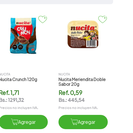
NUCITA
NUCITA
Nucita Crunch 120g
Nucita Meriendita Doble
Sabor 20g
Ref.
1,71
Ref.
0,59
Bs.:
1291,32
Bs.:
445,54
Precios no incluyen IVA.
Precios no incluyen IVA.
Agregar
Agregar