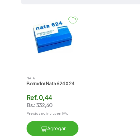
7
.
pharmacorp
8
.
amoxicilina
9
.
slinda
10
.
atorvastatina
NATA
Borrador Nata 624 X 24
Ref.
0,44
Bs.:
332,60
Precios no incluyen IVA.
Agregar