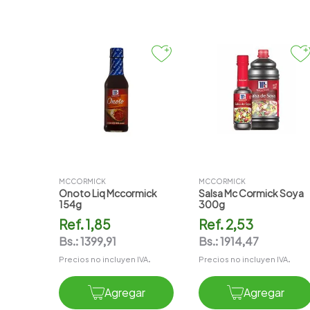
MCCORMICK
MCCORMICK
Onoto Liq Mccormick
Salsa Mc Cormick Soya
154g
300g
Ref.
1,85
Ref.
2,53
Bs.:
1399,91
Bs.:
1914,47
Precios no incluyen IVA.
Precios no incluyen IVA.
Agregar
Agregar