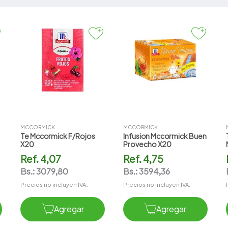
Jugos/Te Listo
Reposteria
Salsas/Aderezos
Te/Infusiones
MCCORMICK
MCCORMICK
Te Mccormick F/rojos
Infusion Mccormick Buen
X20
Provecho X20
Ref.
4,07
Ref.
4,75
Bs.:
3079,80
Bs.:
3594,36
Precios no incluyen IVA.
Precios no incluyen IVA.
Agregar
Agregar