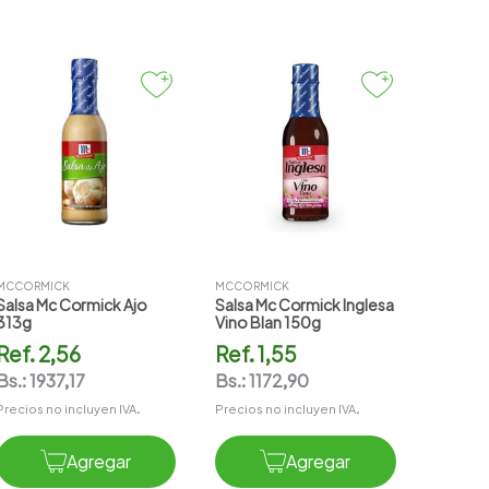
MCCORMICK
MCCORMICK
Salsa Mc Cormick Ajo
Salsa Mc Cormick Inglesa
313g
Vino Blan 150g
Ref.
2,56
Ref.
1,55
Bs.:
1937,17
Bs.:
1172,90
Precios no incluyen IVA.
Precios no incluyen IVA.
Agregar
Agregar