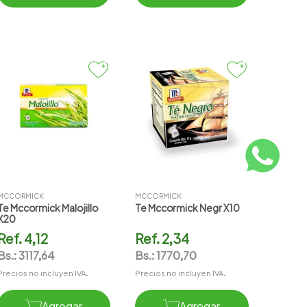
MCCORMICK
MCCORMICK
Te Mccormick Malojillo
Te Mccormick Negr X10
X20
Ref.
4,12
Ref.
2,34
Bs.:
3117,64
Bs.:
1770,70
Precios no incluyen IVA.
Precios no incluyen IVA.
Agregar
Agregar