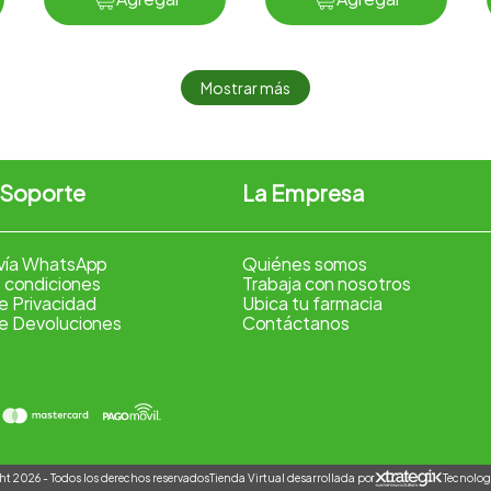
Mostrar más
 Soporte
La Empresa
vía WhatsApp
Quiénes somos
 condiciones
Trabaja con nosotros
de Privacidad
Ubica tu farmacia
de Devoluciones
Contáctanos
Tienda Virtual desarrollada por
Tecnolog
t 2026 - Todos los derechos reservados