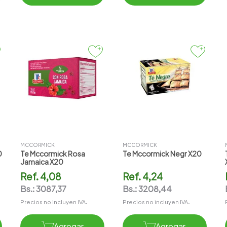
MCCORMICK
MCCORMICK
0
Te Mccormick Rosa
Te Mccormick Negr X20
Jamaica X20
Ref.
4,08
Ref.
4,24
Bs.:
3087,37
Bs.:
3208,44
Precios no incluyen IVA.
Precios no incluyen IVA.
Agregar
Agregar