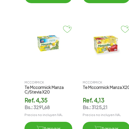
MCCORMICK
MCCORMICK
Te Mccormick Manza
Te Mccormick Manza X2
C/stevia X20
Ref.
4,35
Ref.
4,13
Bs.:
3291,68
Bs.:
3125,21
Precios no incluyen IVA.
Precios no incluyen IVA.
Agregar
Agregar