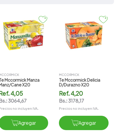
MCCORMICK
MCCORMICK
Te Mccormick Manza
Te Mccormick Delicia
Manz/cane X20
D/durazno X20
Ref.
4,05
Ref.
4,20
Bs.:
3064,67
Bs.:
3178,17
Precios no incluyen IVA.
Precios no incluyen IVA.
Agregar
Agregar