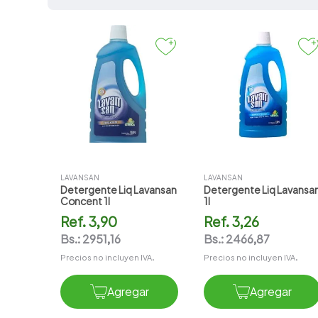
7
.
vitamina c
8
.
amoxicilina
9
.
slinda
10
.
atorvastatina
LAVANSAN
LAVANSAN
Detergente Liq Lavansan
Detergente Liq Lavansa
Concent 1l
1l
Ref.
3,90
Ref.
3,26
Bs.:
2951,16
Bs.:
2466,87
Precios no incluyen IVA.
Precios no incluyen IVA.
Agregar
Agregar