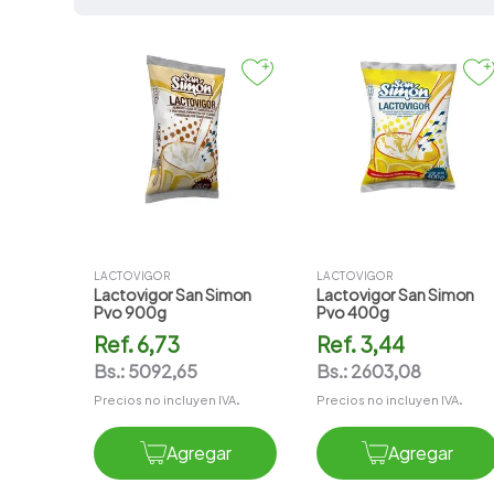
7
.
vitamina c
8
.
amoxicilina
9
.
slinda
10
.
magnesio
LACTOVIGOR
LACTOVIGOR
Lactovigor San Simon
Lactovigor San Simon
Pvo 900g
Pvo 400g
Ref.
6,73
Ref.
3,44
Bs.:
5092,65
Bs.:
2603,08
Precios no incluyen IVA.
Precios no incluyen IVA.
Agregar
Agregar