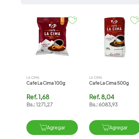
7
.
vitamina c
8
.
amoxicilina
9
.
slinda
10
.
atorvastatina
LA CIMA
LA CIMA
Cafe La Cima 100g
Cafe La Cima 500g
Ref.
1,68
Ref.
8,04
Bs.:
1271,27
Bs.:
6083,93
Agregar
Agregar