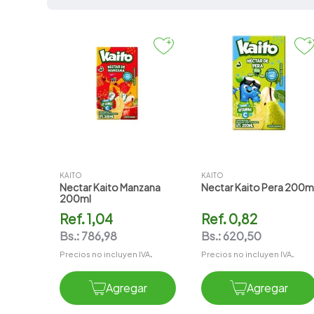
7
.
vitamina c
8
.
amoxicilina
9
.
slinda
10
.
atorvastatina
KAITO
KAITO
Nectar Kaito Manzana
Nectar Kaito Pera 200m
200ml
Ref.
1,04
Ref.
0,82
Bs.:
786,98
Bs.:
620,50
Precios no incluyen IVA.
Precios no incluyen IVA.
Agregar
Agregar