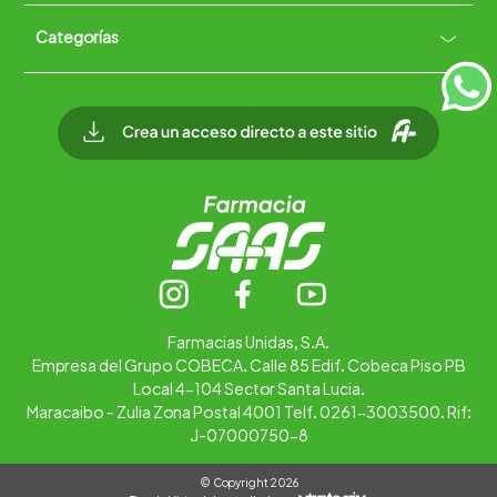
Políticas de Devoluciones
Categorías
Quiénes somos
+
Trabaja con nosotros
Ubica tu farmacia
Contáctanos
Alimentos
Cuidado personal
Hogar
Infantil
Medicamentos
Salud
Farmacias Unidas, S.A.
Empresa del Grupo COBECA. Calle 85 Edif. Cobeca Piso PB
Local 4-104 Sector Santa Lucia.
Maracaibo - Zulia Zona Postal 4001 Telf. 0261-3003500. Rif:
J-07000750-8
© Copyright 2026