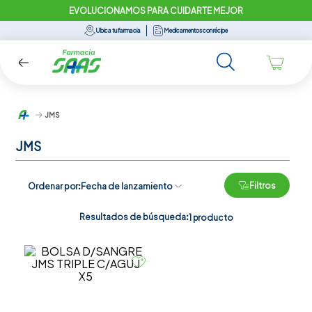
EVOLUCIONAMOS PARA CUIDARTE MEJOR
Ubica tu farmacia
Medicamentos con récipe
JMS
JMS
Filtros
Ordenar por
Fecha de lanzamiento
Resultados de búsqueda:
1
producto