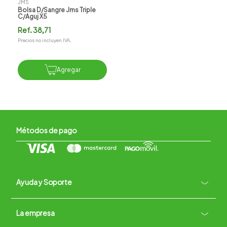
JMS
Bolsa D/sangre Jms Triple
C/aguj X5
Ref.
38,71
Precios no incluyen IVA.
Agregar
Métodos de pago
Ayuda y Soporte
+
La empresa
Contacto vía WhatsApp
+
Términos y condiciones
Políticas de Privacidad