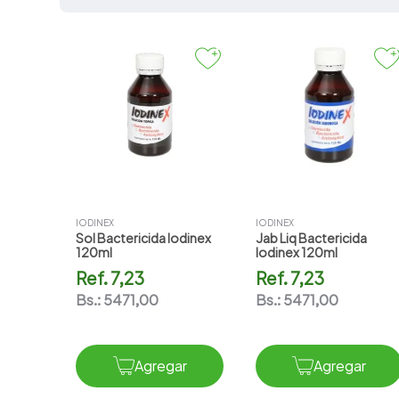
7
.
vitamina c
8
.
amoxicilina
9
.
slinda
10
.
atorvastatina
IODINEX
IODINEX
Sol Bactericida Iodinex
Jab Liq Bactericida
120ml
Iodinex 120ml
Ref.
7,23
Ref.
7,23
Bs.:
5471,00
Bs.:
5471,00
Agregar
Agregar