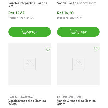
Venda Ortopedica Elastica
Venda Elastica Sport X15cm
X12cm
Ref.
12,87
Ref.
18,20
Precios no incluyen IVA.
Precios no incluyen IVA.
Agregar
Agregar
H&N INTERNATIONAL
H&N INTERNATIONAL
Vendaortopedica Elastica
Venda Ortopedica Elastica
X6cm
X8cm