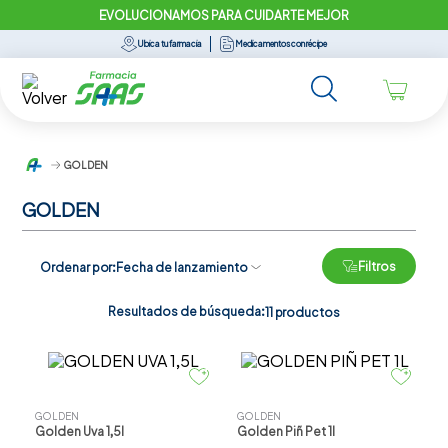
EVOLUCIONAMOS PARA CUIDARTE MEJOR
Ubica tu farmacia
Medicamentos con récipe
GOLDEN
GOLDEN
Filtros
Ordenar por
Fecha de lanzamiento
Resultados de búsqueda:
11
productos
GOLDEN
GOLDEN
Golden Uva 1,5l
Golden Piñ Pet 1l