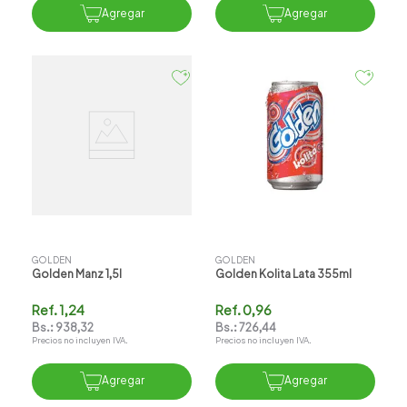
Agregar
Agregar
GOLDEN
GOLDEN
Golden Manz 1,5l
Golden Kolita Lata 355ml
Ref.
1,24
Ref.
0,96
Bs.:
938,32
Bs.:
726,44
Precios no incluyen IVA.
Precios no incluyen IVA.
Agregar
Agregar