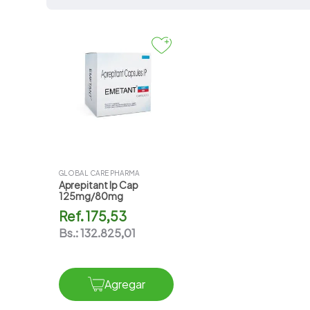
7
.
vitamina c
8
.
amoxicilina
9
.
slinda
10
.
atorvastatina
GLOBAL CARE PHARMA
Aprepitant Ip Cap
125mg/80mg
Ref.
175,53
Bs.:
132.825,01
Agregar