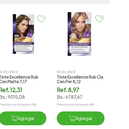
EXCELLENCE
EXCELLENCE
Tinte Excellence Rub
Tinte Excellence Rub Cla
Cen Matte 7,17
Cen Per 8,12
Ref.
12,31
Ref.
8,97
Bs.:
9315,08
Bs.:
6787,67
Precios no incluyen IVA.
Precios no incluyen IVA.
Agregar
Agregar