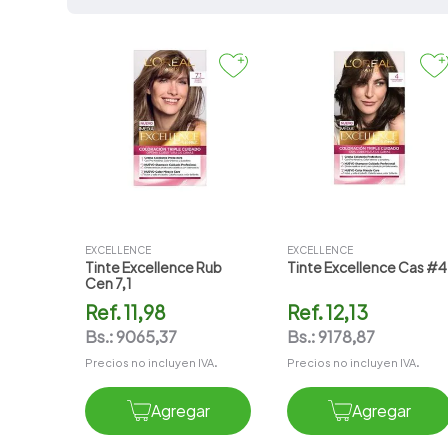
7
.
vitamina c
8
.
amoxicilina
9
.
slinda
10
.
atorvastatina
EXCELLENCE
EXCELLENCE
Tinte Excellence Rub
Tinte Excellence Cas #4
Cen 7,1
Ref.
11,98
Ref.
12,13
Bs.:
9065,37
Bs.:
9178,87
Precios no incluyen IVA.
Precios no incluyen IVA.
Agregar
Agregar