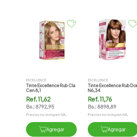
EXCELLENCE
EXCELLENCE
Tinte Excellence Rub Cla
Tinte Excellence Rub Do
Cen 8,1
N6,34
Ref.
11,62
Ref.
11,76
Bs.:
8792,95
Bs.:
8898,89
Precios no incluyen IVA.
Precios no incluyen IVA.
Agregar
Agregar