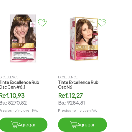
EXCELLENCE
EXCELLENCE
Tinte Excellence Rub
Tinte Excellence Rub
Osc Cen #6,1
Osc N6
Ref.
10,93
Ref.
12,27
Bs.:
8270,82
Bs.:
9284,81
Precios no incluyen IVA.
Precios no incluyen IVA.
Agregar
Agregar