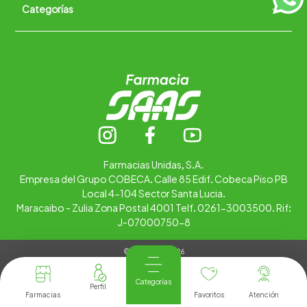
Categorías
Quiénes somos
+
Trabaja con nosotros
Ubica tu farmacia
Contáctanos
Alimentos
Cuidado personal
Hogar
Infantil
Medicamentos
Salud
Farmacias Unidas, S.A.
Empresa del Grupo COBECA. Calle 85 Edif. Cobeca Piso PB
Local 4-104 Sector Santa Lucia.
Maracaibo - Zulia Zona Postal 4001 Telf. 0261-3003500. Rif:
J-07000750-8
© Copyright 2026
Tienda Virtual desarrollada por
Tecnología
Categorías
Farmacias
Favoritos
Atención