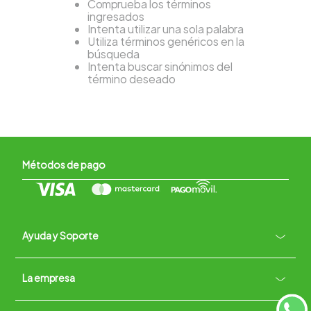
Comprueba los términos
ingresados
Intenta utilizar una sola palabra
Utiliza términos genéricos en la
búsqueda
Intenta buscar sinónimos del
término deseado
Métodos de pago
Ayuda y Soporte
+
La empresa
Contacto vía WhatsApp
+
Términos y condiciones
Políticas de Privacidad
Políticas de Devoluciones