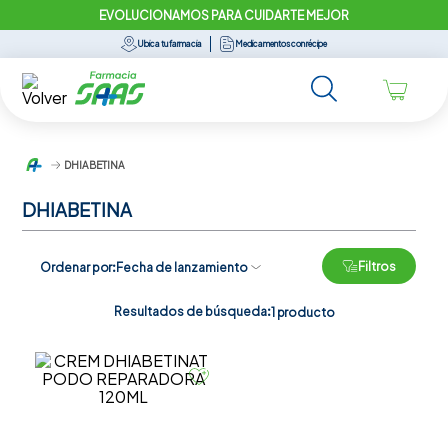
EVOLUCIONAMOS PARA CUIDARTE MEJOR
Ubica tu farmacia
Medicamentos con récipe
DHIABETINA
DHIABETINA
Filtros
Ordenar por
Fecha de lanzamiento
Resultados de búsqueda:
1
producto