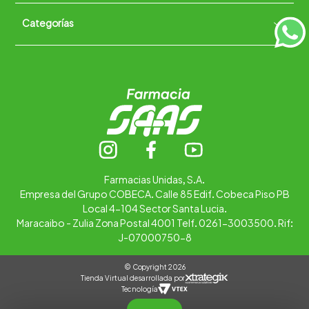
Políticas de Devoluciones
Categorías
Quiénes somos
+
Trabaja con nosotros
Ubica tu farmacia
Contáctanos
Alimentos
Cuidado personal
Hogar
Infantil
Medicamentos
Salud
Farmacias Unidas, S.A.
Empresa del Grupo COBECA. Calle 85 Edif. Cobeca Piso PB
Local 4-104 Sector Santa Lucia.
Maracaibo - Zulia Zona Postal 4001 Telf. 0261-3003500. Rif:
J-07000750-8
© Copyright 2026
Tienda Virtual desarrollada por
Tecnología