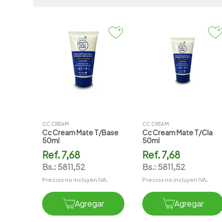
7
.
vitamina c
8
.
amoxicilina
9
.
slinda
10
.
vitamina
CC CREAM
CC CREAM
Cc Cream Mate T/base
Cc Cream Mate T/cla
50ml
50ml
Ref.
7,68
Ref.
7,68
Bs.:
5811,52
Bs.:
5811,52
Precios no incluyen IVA.
Precios no incluyen IVA.
Agregar
Agregar