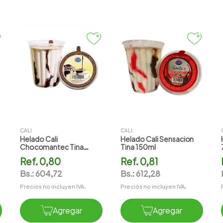
CALI
CALI
Helado Cali
Helado Cali Sensacion
Chocomantec Tina
Tina 150ml
150ml
Ref.
0,80
Ref.
0,81
Bs.:
604,72
Bs.:
612,28
Precios no incluyen IVA.
Precios no incluyen IVA.
Agregar
Agregar