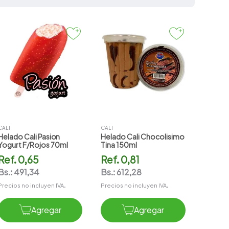
CALI
CALI
Helado Cali Pasion
Helado Cali Chocolisimo
Yogurt F/rojos 70ml
Tina 150ml
Ref.
0,65
Ref.
0,81
Bs.:
491,34
Bs.:
612,28
Precios no incluyen IVA.
Precios no incluyen IVA.
Agregar
Agregar