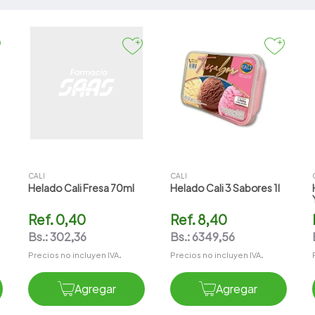
CALI
CALI
Helado Cali Fresa 70ml
Helado Cali 3 Sabores 1l
Ref.
0,40
Ref.
8,40
Bs.:
302,36
Bs.:
6349,56
Precios no incluyen IVA.
Precios no incluyen IVA.
Agregar
Agregar