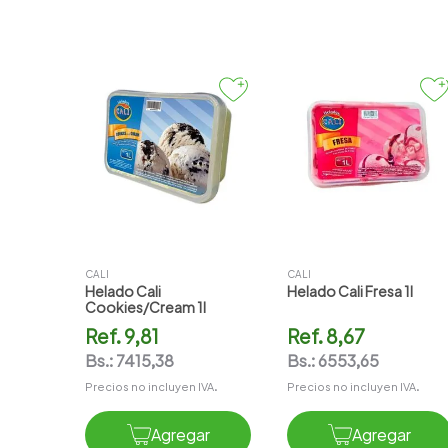
CALI
CALI
Helado Cali
Helado Cali Fresa 1l
Cookies/cream 1l
Ref.
9,81
Ref.
8,67
Bs.:
7415,38
Bs.:
6553,65
Precios no incluyen IVA.
Precios no incluyen IVA.
Agregar
Agregar