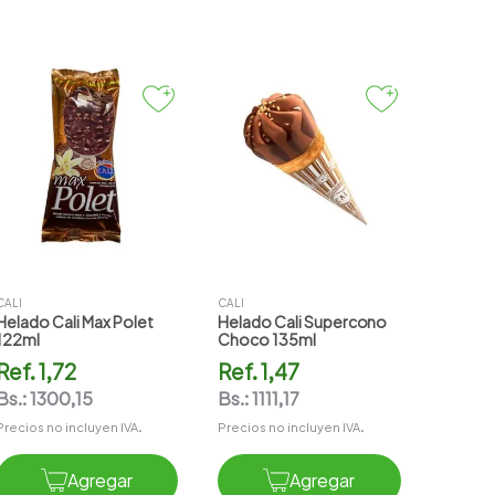
CALI
CALI
Helado Cali Max Polet
Helado Cali Supercono
122ml
Choco 135ml
Ref.
1,72
Ref.
1,47
Bs.:
1300,15
Bs.:
1111,17
Precios no incluyen IVA.
Precios no incluyen IVA.
Agregar
Agregar