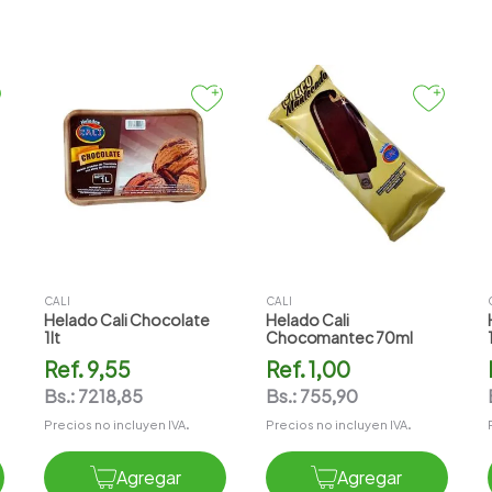
CALI
CALI
Helado Cali Chocolate
Helado Cali
1lt
Chocomantec 70ml
Ref.
9,55
Ref.
1,00
Bs.:
7218,85
Bs.:
755,90
Precios no incluyen IVA.
Precios no incluyen IVA.
Agregar
Agregar