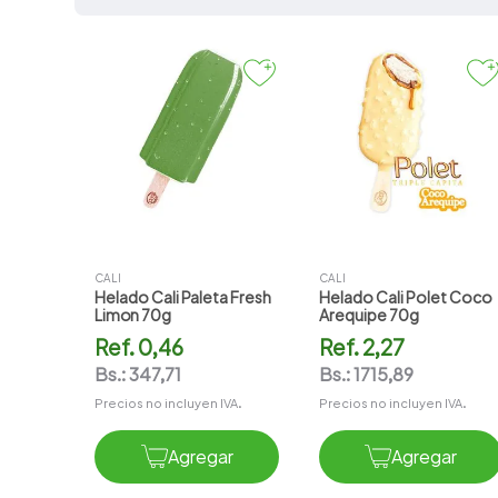
7
.
amoxicilina
8
.
atorvastatina
9
.
slinda
10
.
pharmacorp
CALI
CALI
Helado Cali Paleta Fresh
Helado Cali Polet Coco
Limon 70g
Arequipe 70g
Ref.
0,46
Ref.
2,27
Bs.:
347,71
Bs.:
1715,89
Precios no incluyen IVA.
Precios no incluyen IVA.
Agregar
Agregar