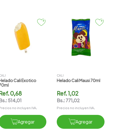
CALI
CALI
Helado Cali Exotico
Helado Cali Mausi 70ml
70ml
Ref.
0,68
Ref.
1,02
Bs.:
514,01
Bs.:
771,02
Precios no incluyen IVA.
Precios no incluyen IVA.
Agregar
Agregar