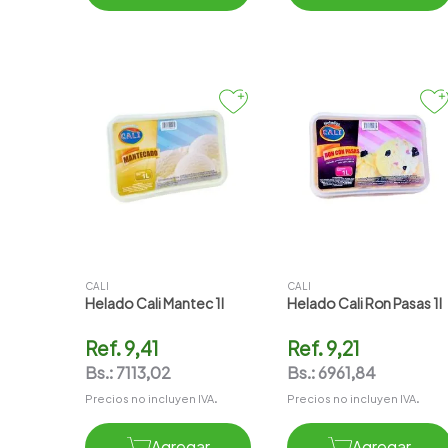
CALI
CALI
Helado Cali Mantec 1l
Helado Cali Ron Pasas 1l
Ref.
9,41
Ref.
9,21
Bs.:
7113,02
Bs.:
6961,84
Precios no incluyen IVA.
Precios no incluyen IVA.
Agregar
Agregar