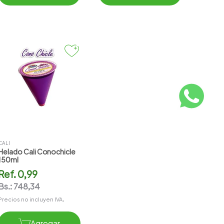
CALI
Helado Cali Conochicle
150ml
Ref.
0,99
Bs.:
748,34
Precios no incluyen IVA.
Agregar