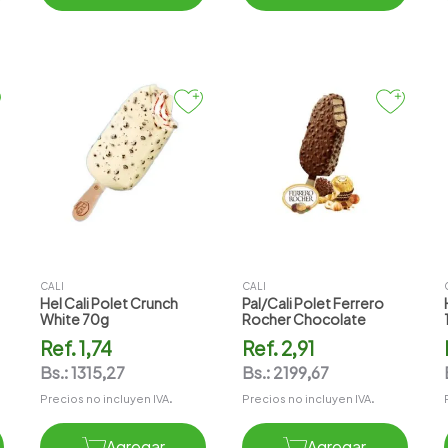
CALI
CALI
Hel Cali Polet Crunch
Pal/cali Polet Ferrero
White 70g
Rocher Chocolate
Ref.
1,74
Ref.
2,91
Bs.:
1315,27
Bs.:
2199,67
Precios no incluyen IVA.
Precios no incluyen IVA.
Agregar
Agregar