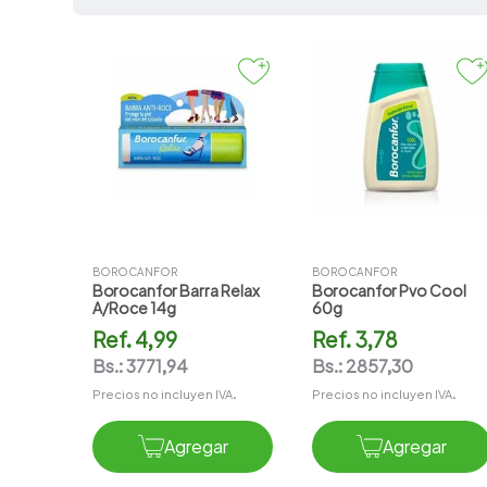
7
.
amoxicilina
8
.
atorvastatina
9
.
slinda
10
.
pharmacorp
BOROCANFOR
BOROCANFOR
Borocanfor Barra Relax
Borocanfor Pvo Cool
A/roce 14g
60g
Ref.
4,99
Ref.
3,78
Bs.:
3771,94
Bs.:
2857,30
Precios no incluyen IVA.
Precios no incluyen IVA.
Agregar
Agregar