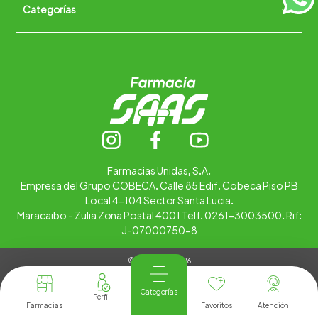
Categorías
Quiénes somos
+
Trabaja con nosotros
Ubica tu farmacia
Contáctanos
Alimentos
Cuidado personal
Hogar
Infantil
Medicamentos
Salud
Farmacias Unidas, S.A.
Empresa del Grupo COBECA. Calle 85 Edif. Cobeca Piso PB
Local 4-104 Sector Santa Lucia.
Maracaibo - Zulia Zona Postal 4001 Telf. 0261-3003500. Rif:
J-07000750-8
© Copyright 2026
Tienda Virtual desarrollada por
Tecnología
Categorías
Farmacias
Favoritos
Atención