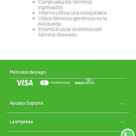
Comprueba los términos
ingresados
Intenta utilizar una sola palabra
Utiliza términos genéricos en la
búsqueda
Intenta buscar sinónimos del
término deseado
Métodos de pago
Ayuda y Soporte
+
La empresa
Contacto vía WhatsApp
+
Términos y condiciones
Políticas de Privacidad
Políticas de Devoluciones