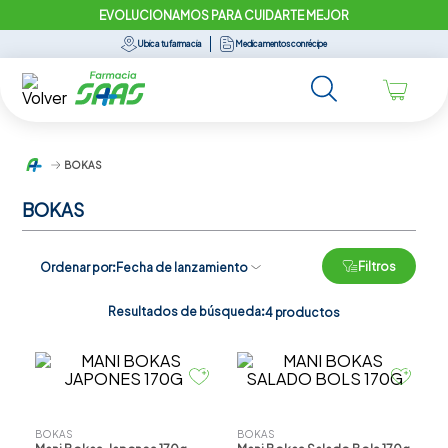
EVOLUCIONAMOS PARA CUIDARTE MEJOR
Ubica tu farmacia
Medicamentos con récipe
BOKAS
BOKAS
Filtros
Ordenar por
Fecha de lanzamiento
Resultados de búsqueda:
4
productos
BOKAS
BOKAS