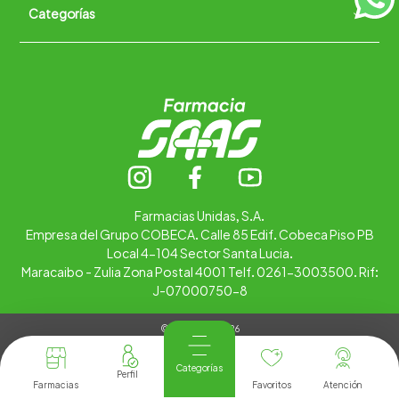
Categorías
Quiénes somos
+
Trabaja con nosotros
Ubica tu farmacia
Contáctanos
Alimentos
Cuidado personal
Hogar
Infantil
Medicamentos
Salud
Farmacias Unidas, S.A.
Empresa del Grupo COBECA. Calle 85 Edif. Cobeca Piso PB
Local 4-104 Sector Santa Lucia.
Maracaibo - Zulia Zona Postal 4001 Telf. 0261-3003500. Rif:
J-07000750-8
© Copyright 2026
Tienda Virtual desarrollada por
Tecnología
Categorías
Farmacias
Favoritos
Atención