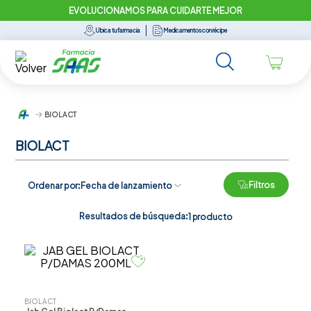
EVOLUCIONAMOS PARA CUIDARTE MEJOR
Ubica tu farmacia
Medicamentos con récipe
BIOLACT
BIOLACT
Filtros
Ordenar por
Fecha de lanzamiento
Resultados de búsqueda:
1
producto
BIOLACT