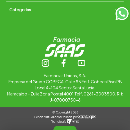
Políticas de Devoluciones
Categorías
Quiénes somos
+
Trabaja con nosotros
Ubica tu farmacia
Contáctanos
Alimentos
Cuidado personal
Hogar
Infantil
Medicamentos
Salud
Farmacias Unidas, S.A.
Empresa del Grupo COBECA. Calle 85 Edif. Cobeca Piso PB
Local 4-104 Sector Santa Lucia.
Maracaibo - Zulia Zona Postal 4001 Telf. 0261-3003500. Rif:
J-07000750-8
© Copyright 2026
Tienda Virtual desarrollada por
Tecnología