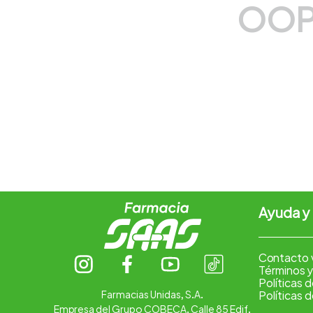
OOP
7
.
pharmacorp
8
.
amoxicilina
9
.
slinda
10
.
atorvastatina
Ayuda y
Contacto 
Términos y
Políticas 
Farmacias Unidas, S.A.
Políticas 
Empresa del Grupo COBECA. Calle 85 Edif.