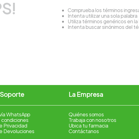
S!
Comprueba los términos ingre
Intenta utilizar una sola palabra
Utiliza términos genéricos en l
Intenta buscar sinónimos del 
 Soporte
La Empresa
vía WhatsApp
Quiénes somos
 condiciones
Trabaja con nosotros
de Privacidad
Ubica tu farmacia
de Devoluciones
Contáctanos