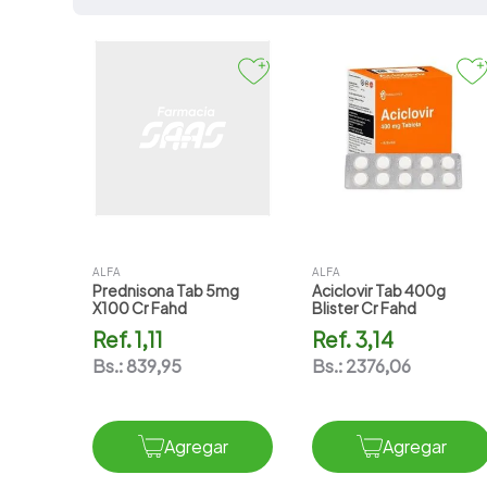
7
.
vitamina c
8
.
amoxicilina
9
.
slinda
10
.
magnesio
ALFA
ALFA
Prednisona Tab 5mg
Aciclovir Tab 400g
X100 Cr Fahd
Blister Cr Fahd
Ref.
1,11
Ref.
3,14
Bs.:
839,95
Bs.:
2376,06
Agregar
Agregar