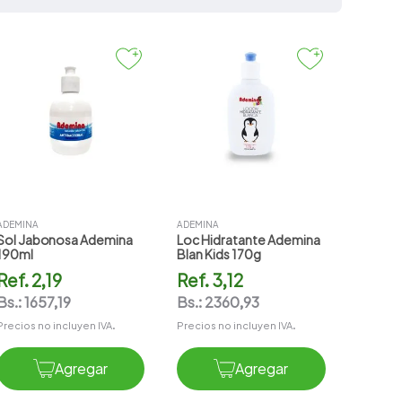
ADEMINA
ADEMINA
Sol Jabonosa Ademina
Loc Hidratante Ademina
190ml
Blan Kids 170g
Ref.
2,19
Ref.
3,12
Bs.:
1657,19
Bs.:
2360,93
Precios no incluyen IVA.
Precios no incluyen IVA.
Agregar
Agregar