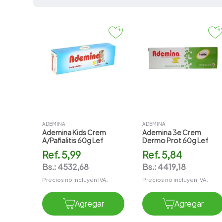
Belleza y Cuidado
Cuidado Corporal
7
.
vitamina c
de La Piel
Dercomestica
8
.
amoxicilina
Salud Integral
9
.
slinda
10
.
magnesio
ADEMINA
ADEMINA
Ademina Kids Crem
Ademina 3e Crem
A/pañalitis 60g Lef
Dermo Prot 60g Lef
Ref.
5,99
Ref.
5,84
Bs.:
4532,68
Bs.:
4419,18
Precios no incluyen IVA.
Precios no incluyen IVA.
Agregar
Agregar