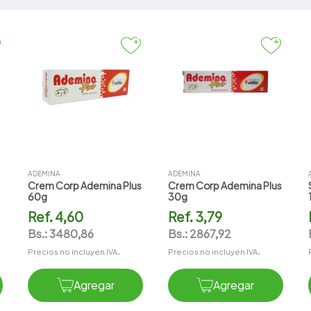
Dermatitis Por
Contacto
Locion/Crema/Gel
ADEMINA
ADEMINA
Crem Corp Ademina Plus
Crem Corp Ademina Plus
60g
30g
Ref.
4,60
Ref.
3,79
Bs.:
3480,86
Bs.:
2867,92
Precios no incluyen IVA.
Precios no incluyen IVA.
Agregar
Agregar