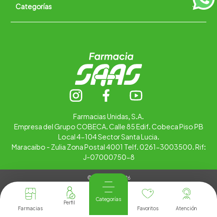
Categorías
Quiénes somos
+
Trabaja con nosotros
Ubica tu farmacia
Contáctanos
Alimentos
Cuidado personal
Hogar
Infantil
Medicamentos
Salud
Farmacias Unidas, S.A.
Empresa del Grupo COBECA. Calle 85 Edif. Cobeca Piso PB
Local 4-104 Sector Santa Lucia.
Maracaibo - Zulia Zona Postal 4001 Telf. 0261-3003500. Rif:
J-07000750-8
© Copyright 2026
Tienda Virtual desarrollada por
Tecnología
Categorías
Farmacias
Favoritos
Atención