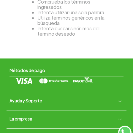
Comprueba los términos
ingresados
Intenta utilizar una sola palabra
Utiliza términos genéricos en la
búsqueda
Intenta buscar sinónimos del
término deseado
Métodos de pago
Ayuda y Soporte
+
La empresa
Contacto vía WhatsApp
+
Términos y condiciones
Políticas de Privacidad
Políticas de Devoluciones