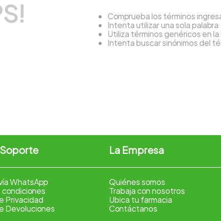
S!
Comprueba los términos ingre
Intenta utilizar una sola palabra
Utiliza términos genéricos en l
Intenta buscar sinónimos del 
 Soporte
La Empresa
vía WhatsApp
Quiénes somos
 condiciones
Trabaja con nosotros
de Privacidad
Ubica tu farmacia
de Devoluciones
Contáctanos