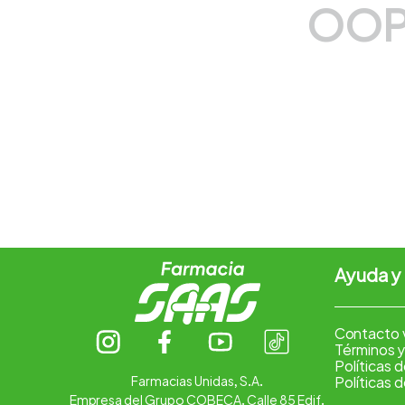
OOP
7
.
vitamina c
8
.
amoxicilina
9
.
slinda
10
.
atorvastatina
Ayuda y
Contacto 
Términos y
Políticas 
Farmacias Unidas, S.A.
Políticas 
Empresa del Grupo COBECA. Calle 85 Edif.